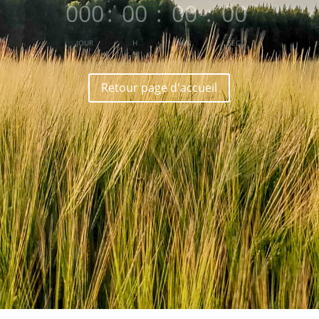
000
:
00
:
00
:
00
JOUR
H
MIN
SEC
Retour page d'accueil