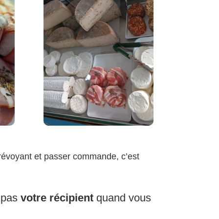
prévoyant et passer commande, c’est
z pas
votre récipient
quand vous