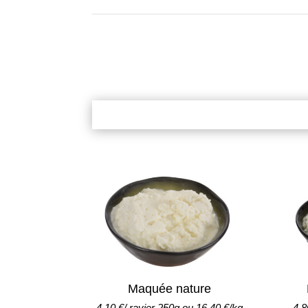
Maquée nature
4,10 €/ ravier 250g ou 16,40 €/kg
4,8