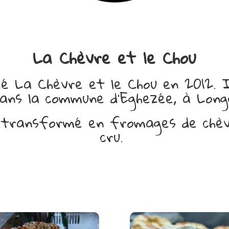
La Chèvre et le Chou
é La Chèvre et le Chou en 2012. Il
dans la commune d’Eghezée, à Longc
t transformé en fromages de chèv
cru.