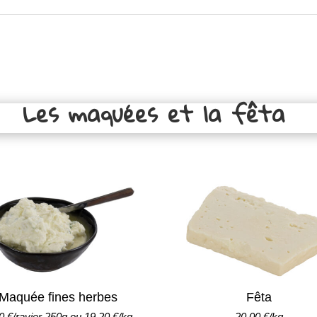
Les maquées et la fêta
Maquée fines herbes
Fêta
0 €/ravier 250g ou 19,20 €/kg
20,00 €/kg